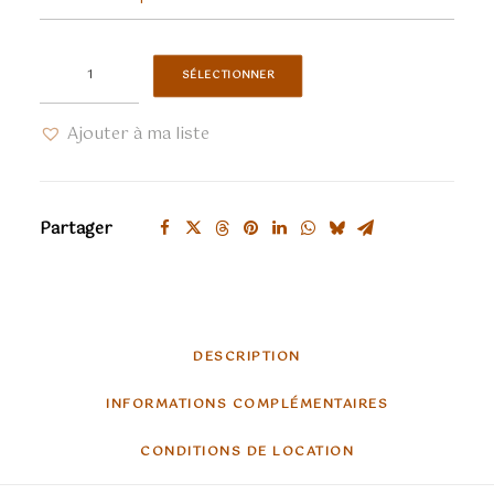
quantité
SÉLECTIONNER
de
Dorothy,
Ajouter à ma liste
magicien
d'Oz
Partager
DESCRIPTION
INFORMATIONS COMPLÉMENTAIRES
CONDITIONS DE LOCATION