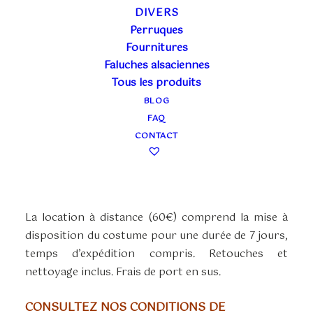
DIVERS
Perruques
DOROTHY,
Fournitures
Faluches alsaciennes
MAGICIEN D’OZ
Tous les produits
BLOG
Plage
40,00
€
–
60,00
€
FAQ
TTC
de
CONTACT
La location en boutique (40€) couvre 3 jours
prix :
ouvrés ou un week-end. Pris et ramené à la
40,00€
boutique. Retouches et nettoyage inclus.
à
60,00€
La location à distance (60€) comprend la mise à
disposition du costume pour une durée de 7 jours,
temps d’expédition compris. Retouches et
nettoyage inclus. Frais de port en sus.
CONSULTEZ NOS CONDITIONS DE