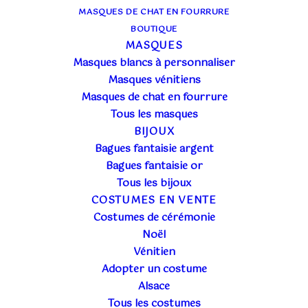
MASQUES DE CHAT EN FOURRURE
BOUTIQUE
MASQUES
Masques blancs à personnaliser
Masques vénitiens
Masques de chat en fourrure
Tous les masques
BIJOUX
Bagues fantaisie argent
Bagues fantaisie or
Tous les bijoux
COSTUMES EN VENTE
La Dirndl, est la tenue féminine
entre autres
Costumes de cérémonie
portée à l’occasion de la
fête de la bière de Munich,
Noël
l’Ocktoberfest. Sur 6 millions de visiteurs près de
Vénitien
la moitié revêtent le Dirndl pour les femmes ou
Adopter un costume
Lederhose pour les hommes. Cela représente,
Alsace
juste pour la Dirndl environ 1 million 500000
Tous les costumes