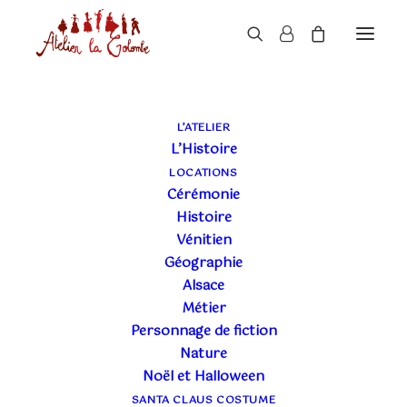
L’ATELIER
L’Histoire
LOCATIONS
Cérémonie
Histoire
Vénitien
Géographie
Alsace
24 SEPTEMBRE 2016
|
DIVERS
|
9 MINUTES
Métier
PETITE HISTOIRE DE
Personnage de fiction
LA DIRNDL
Nature
Noël et Halloween
SANTA CLAUS COSTUME