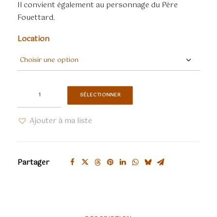
Il convient également au personnage du Père
Fouettard.
Location
quantité
SÉLECTIONNER
de
HANS
Ajouter à ma liste
TRAPP
avec
cape
Partager