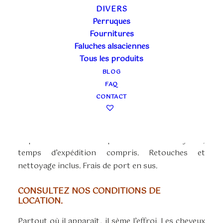
HANS TRAPP AVEC
DIVERS
CAPE
Perruques
Fournitures
Faluches alsaciennes
Plage
50,00
€
–
80,00
€
Tous les produits
TTC
de
BLOG
La location en boutique (50€) couvre 3 jours
prix :
FAQ
ouvrés ou un week-end. Pris et ramené à la
50,00€
CONTACT
boutique. Retouches et nettoyage inclus.
à
80,00€
La location à distance (80€) comprend la mise à
disposition du costume pour une durée de 7 jours,
temps d’expédition compris. Retouches et
nettoyage inclus. Frais de port en sus.
CONSULTEZ NOS CONDITIONS DE
LOCATION.
Partout où il apparaît, il sème l’effroi. Les cheveux