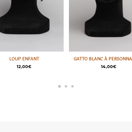
LOUP ENFANT
GATTO BLANC À PERSONNA
t
AJOUTER
AJOUTER
12,00
€
14,00
€
rs
ons.
s
t
s