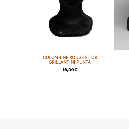
Ce
COLOMBINE ROUGE ET OR
produi
LIRE LA SUITE
BRILLANTINI PUNTA
SÉLECTIONNER
a
18,00
€
plusieu
variati
Les
option
peuven
être
choisie
sur