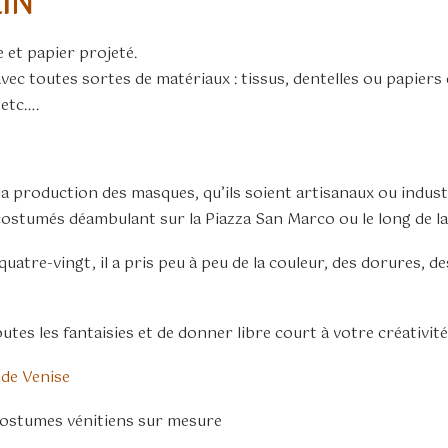
IN
 et papier projeté.
avec toutes sortes de matériaux : tissus, dentelles ou papier
 etc….
a production des masques, qu’ils soient artisanaux ou industr
es costumés déambulant sur la Piazza San Marco ou le long de la
tre-vingt, il a pris peu à peu de la couleur, des dorures, des
tes les fantaisies et de donner libre court à votre créativité
de Venise
costumes vénitiens sur mesure