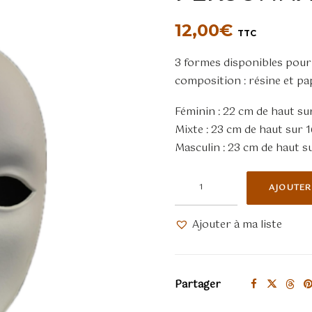
12,00
€
TTC
3 formes disponibles pour
composition : résine et pa
Féminin : 22 cm de haut su
Mixte : 23 cm de haut sur 
Masculin : 23 cm de haut su
quantité
AJOUTER
de
Volto
Ajouter à ma liste
masculin
blanc
à
Partager
personnaliser