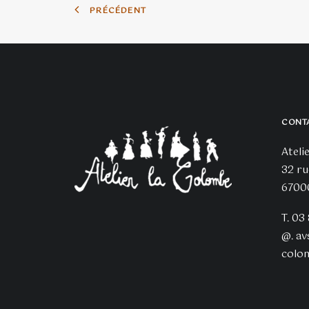
la
PRÉCÉDENT
page
du
produi
CONT
Ateli
32 ru
6700
T. 03
@.
av
colo