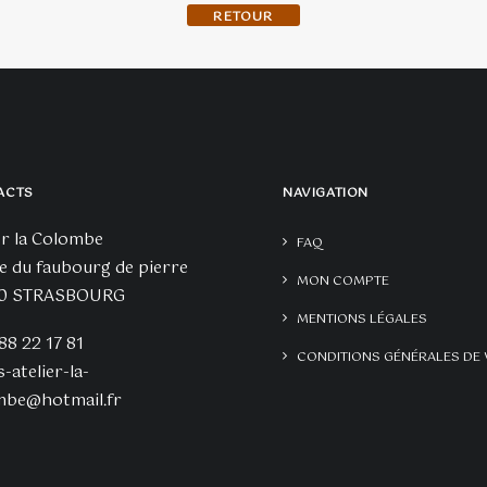
BACK TO SHOP
t
ACTS
NAVIGATION
er la Colombe
FAQ
e du faubourg de pierre
MON COMPTE
0 STRASBOURG
MENTIONS LÉGALES
 88 22 17 81
CONDITIONS GÉNÉRALES DE 
s-atelier-la-
mbe@hotmail.fr