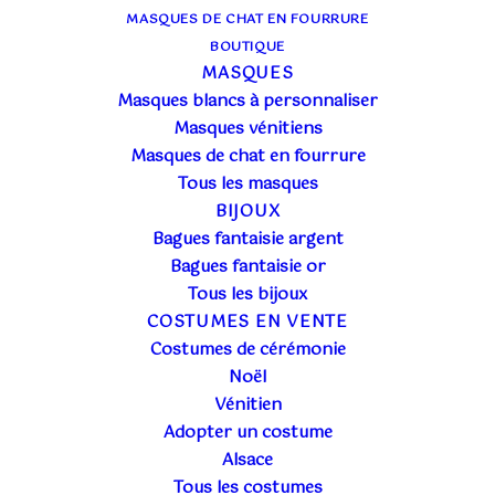
MASQUES DE CHAT EN FOURRURE
BOUTIQUE
MASQUES
Masques blancs à personnaliser
Masques vénitiens
Masques de chat en fourrure
Tous les masques
BIJOUX
Bagues fantaisie argent
Bagues fantaisie or
BAGUE ROSA
Tous les bijoux
COSTUMES EN VENTE
DORÉE STRASS
Costumes de cérémonie
OCRE
Noël
Vénitien
Adopter un costume
7,00
€
TTC
Alsace
Tous les costumes