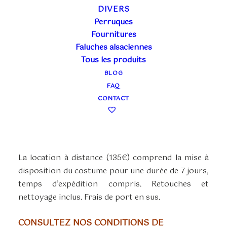
DIVERS
Perruques
SECOND EMPIRE
Fournitures
Faluches alsaciennes
VERTE
Tous les produits
BLOG
Plage
90,00
€
–
135,00
€
FAQ
TTC
de
CONTACT
La location en boutique (90€) couvre 3 jours
prix :
ouvrés ou un week-end. Pris et ramené à la
90,00€
boutique. Retouches et nettoyage inclus.
à
135,00€
La location à distance (135€) comprend la mise à
disposition du costume pour une durée de 7 jours,
temps d’expédition compris. Retouches et
nettoyage inclus. Frais de port en sus.
CONSULTEZ NOS CONDITIONS DE