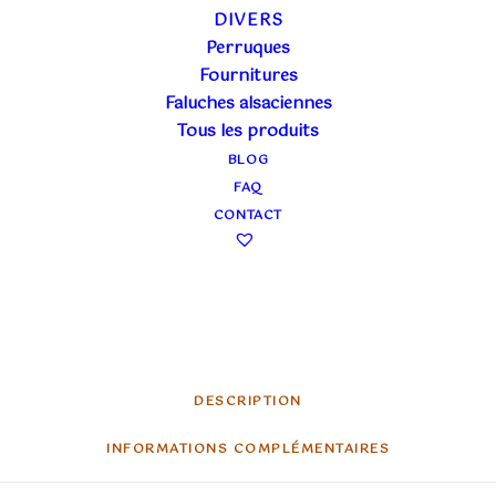
DIVERS
Forme
Punta
Perruques
Fournitures
quantité
Faluches alsaciennes
AJOUTER
Tous les produits
de
Colombine
BLOG
Ajouter à ma liste
bleu
FAQ
et
CONTACT
or
Partager
punta
DESCRIPTION
INFORMATIONS COMPLÉMENTAIRES