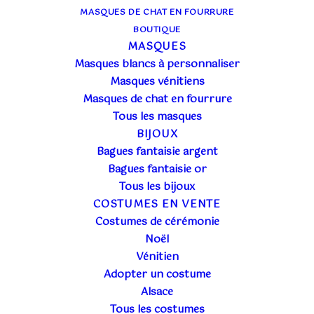
MASQUES DE CHAT EN FOURRURE
BOUTIQUE
MASQUES
Masques blancs à personnaliser
Masques vénitiens
Masques de chat en fourrure
Tous les masques
BIJOUX
Bagues fantaisie argent
Bagues fantaisie or
COLOMBINE BLEU
Tous les bijoux
COSTUMES EN VENTE
ET OR PUNTA
Costumes de cérémonie
Noël
Vénitien
17,00
€
TTC
Adopter un costume
Alsace
Tous les costumes
Poids
0.3 kg