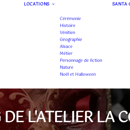
LOCATIONS
SANTA 
Cérémonie
Histoire
Vénitien
Géographie
Alsace
Métier
Personnage de fiction
Nature
Noël et Halloween
 DE L'ATELIER LA