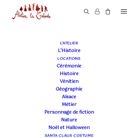
LE BLOG DE L'ATELIER
L’ATELIER
L’Histoire
LA COLOMBE
LOCATIONS
Cérémonie
Histoire
Vénitien
Géographie
Alsace
Métier
Personnage de fiction
Nature
Noël et Halloween
SANTA CLAUS COSTUME